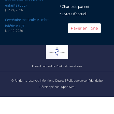
enfants (EJE)
* Charte du patient
juin 24, 2026
* Livrets d'accueil
Secrétaire médicale Membre
inférieur H/F
Payer en ligne
juin 19, 2026
Conseil national de l'ordre des médecins
© All rights reserved |
Mentions légales
|
Politique de confidentialité
Développé par
HyppoWeb