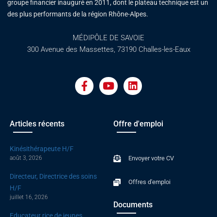
groupe financier inauguré en 2011, dont le plateau technique est un
des plus performants de la région Rhône-Alpes.
MÉDIPÔLE DE SAVOIE
300 Avenue des Massettes, 73190 Challes-les-Eaux
F
Y
L
a
o
i
c
u
n
e
t
k
b
u
e
o
b
d
Articles récents
Offre d'emploi
o
e
i
k
n
Kinésithérapeute H/F
-
août 3, 2026
Envoyer votre CV
f
Directeur, Directrice des soins
Offres d'emploi
H/F
juillet 16, 2026
Documents
Educateur.rice de jeunes