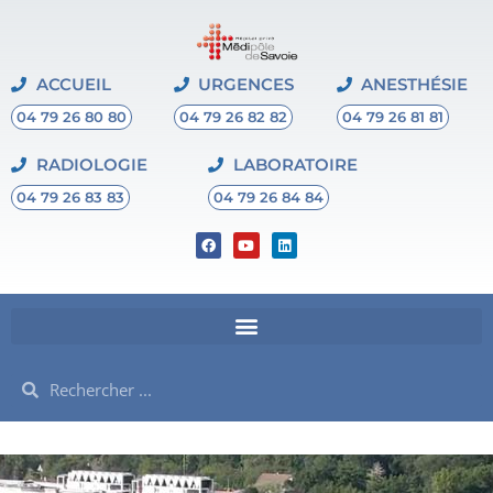
ACCUEIL
URGENCES
ANESTHÉSIE
04 79 26 80 80
04 79 26 82 82
04 79 26 81 81
RADIOLOGIE
LABORATOIRE
04 79 26 83 83
04 79 26 84 84
F
Y
L
a
o
i
c
u
n
e
t
k
b
u
e
o
b
d
o
e
i
k
n
Rechercher
Rechercher