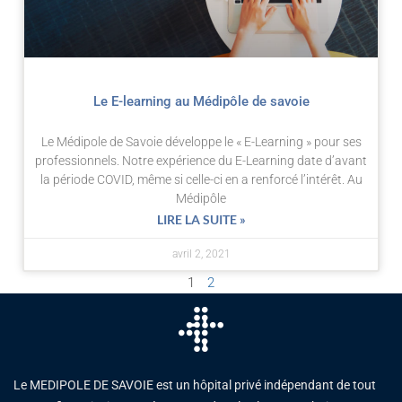
Le E-learning au Médipôle de savoie
Le Médipole de Savoie développe le « E-Learning » pour ses
professionnels. Notre expérience du E-Learning date d’avant
la période COVID, même si celle-ci en a renforcé l’intérêt. Au
Médipôle
LIRE LA SUITE »
avril 2, 2021
1
2
Le MEDIPOLE DE SAVOIE est un hôpital privé indépendant de tout