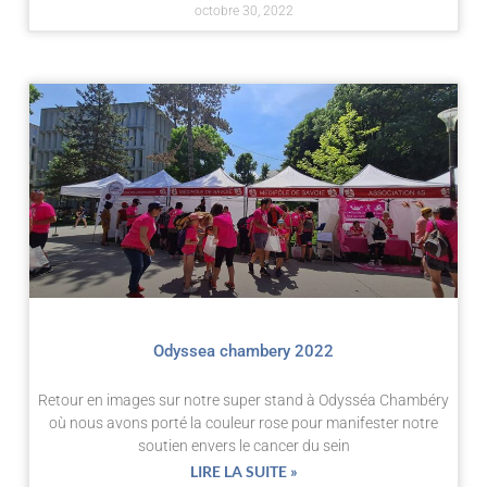
octobre 30, 2022
Odyssea chambery 2022
Retour en images sur notre super stand à Odysséa Chambéry
où nous avons porté la couleur rose pour manifester notre
soutien envers le cancer du sein
LIRE LA SUITE »