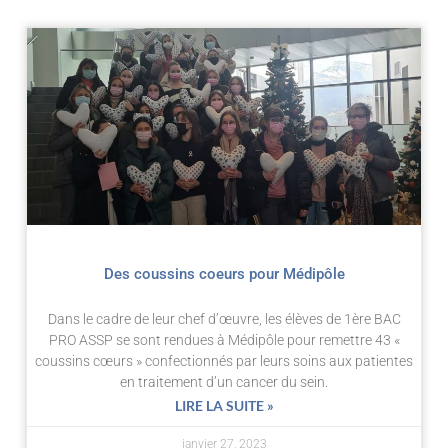
Page
Page
Des coussins coeurs pour Médipôle
Dans le cadre de leur chef d’œuvre, les élèves de 1ère BAC
PRO ASSP se sont rendues à Médipôle pour remettre 43 «
coussins cœurs » confectionnés par leurs soins aux patientes
en traitement d’un cancer du sein.
LIRE LA SUITE »
janvier 27, 2023