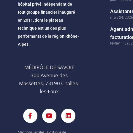
hôpital privé indépendant de
Assistante
tout groupe financier inauguré
mars 24, 2026
en 2011, dont le plateau
technique est un des plus
Agent admi
performants de la région Rhône-
facturatio
février 11, 20
Alpes.
MÉDIPÔLE DE SAVOIE
300 Avenue des
Massettes, 73190 Challes-
les-Eaux
F
Y
L
a
o
i
c
u
n
e
t
k
b
u
e
Mentions légales
|
Politique de