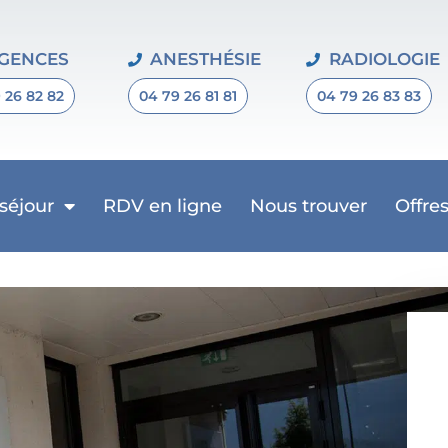
GENCES
ANESTHÉSIE
RADIOLOGIE
 26 82 82
04 79 26 81 81
04 79 26 83 83
 séjour
RDV en ligne
Nous trouver
Offre