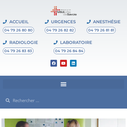
ACCUEIL
URGENCES
ANESTHÉSIE
04 79 26 80 80
04 79 26 82 82
04 79 26 81 81
RADIOLOGIE
LABORATOIRE
04 79 26 83 83
04 79 26 84 84
F
Y
L
a
o
i
c
u
n
e
t
k
b
u
e
o
b
d
o
e
i
k
n
Rechercher
Rechercher