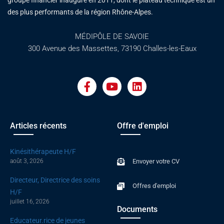
groupe financier inauguré en 2011, dont le plateau technique est un
des plus performants de la région Rhône-Alpes.
MÉDIPÔLE DE SAVOIE
300 Avenue des Massettes, 73190 Challes-les-Eaux
F
Y
L
a
o
i
c
u
n
e
t
k
b
u
e
o
b
d
Articles récents
Offre d'emploi
o
e
i
k
n
Kinésithérapeute H/F
-
août 3, 2026
Envoyer votre CV
f
Directeur, Directrice des soins
Offres d'emploi
H/F
juillet 16, 2026
Documents
Educateur.rice de jeunes