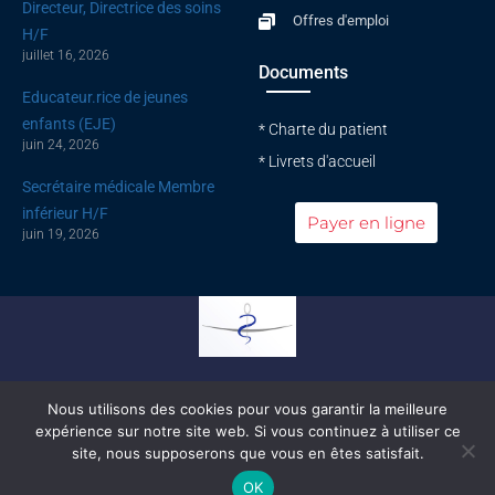
Directeur, Directrice des soins
Offres d'emploi
H/F
juillet 16, 2026
Documents
Educateur.rice de jeunes
enfants (EJE)
* Charte du patient
juin 24, 2026
* Livrets d'accueil
Secrétaire médicale Membre
inférieur H/F
Payer en ligne
juin 19, 2026
Conseil national de l'ordre des médecins
Nous utilisons des cookies pour vous garantir la meilleure
expérience sur notre site web. Si vous continuez à utiliser ce
© All rights reserved |
Mentions légales
|
Politique de confidentialité
site, nous supposerons que vous en êtes satisfait.
Développé par
HyppoWeb
OK