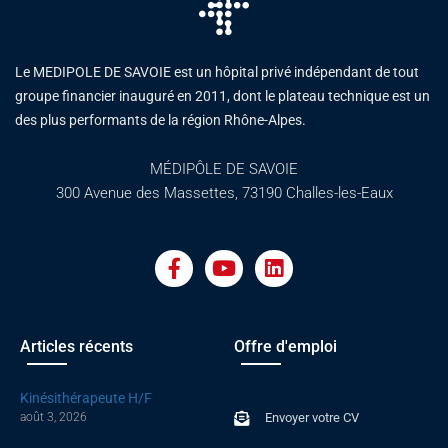
Le MEDIPOLE DE SAVOIE est un hôpital privé indépendant de tout
groupe financier inauguré en 2011, dont le plateau technique est un
des plus performants de la région Rhône-Alpes.
MÉDIPÔLE DE SAVOIE
300 Avenue des Massettes, 73190 Challes-les-Eaux
F
Y
L
a
o
i
c
u
n
e
t
k
b
u
e
o
b
d
Articles récents
Offre d'emploi
o
e
i
k
n
Kinésithérapeute H/F
-
août 3, 2026
Envoyer votre CV
f