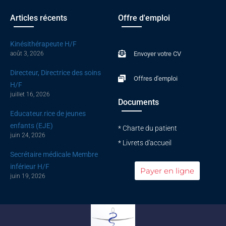
b
u
e
o
b
d
Articles récents
Offre d'emploi
o
e
i
k
n
Kinésithérapeute H/F
-
août 3, 2026
Envoyer votre CV
f
Directeur, Directrice des soins
Offres d'emploi
H/F
juillet 16, 2026
Documents
Educateur.rice de jeunes
enfants (EJE)
* Charte du patient
juin 24, 2026
* Livrets d'accueil
Secrétaire médicale Membre
inférieur H/F
Payer en ligne
juin 19, 2026