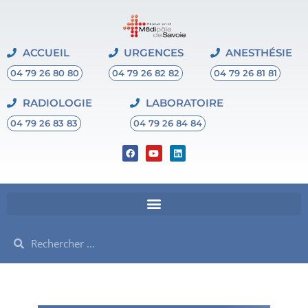
ACCUEIL
URGENCES
ANESTHÉSIE
04 79 26 80 80
04 79 26 82 82
04 79 26 81 81
RADIOLOGIE
LABORATOIRE
04 79 26 83 83
04 79 26 84 84
F
Y
L
a
o
i
c
u
n
e
t
k
b
u
e
o
b
d
o
e
i
k
n
Rechercher
Rechercher