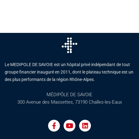
Le MEDIPOLE DE SAVOIE est un hôpital privé indépendant de tout
groupe financier inauguré en 2011, dont le plateau technique est un
des plus performants de la région Rhône-Alpes.
MÉDIPÔLE DE SAVOIE
300 Avenue des Massettes, 73190 Challes-les-Eaux
F
Y
L
a
o
i
c
u
n
e
t
k