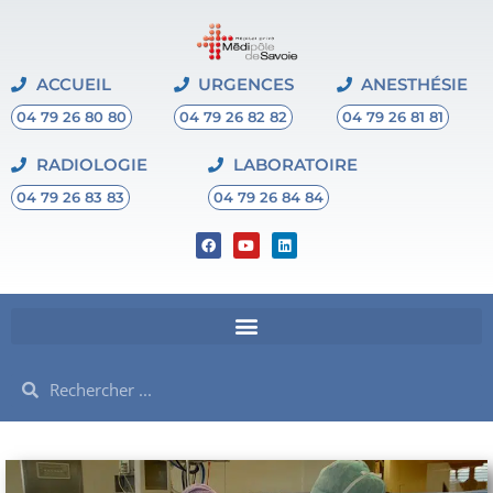
ACCUEIL
URGENCES
ANESTHÉSIE
04 79 26 80 80
04 79 26 82 82
04 79 26 81 81
RADIOLOGIE
LABORATOIRE
04 79 26 83 83
04 79 26 84 84
F
Y
L
a
o
i
c
u
n
e
t
k
b
u
e
o
b
d
o
e
i
k
n
Rechercher
Rechercher