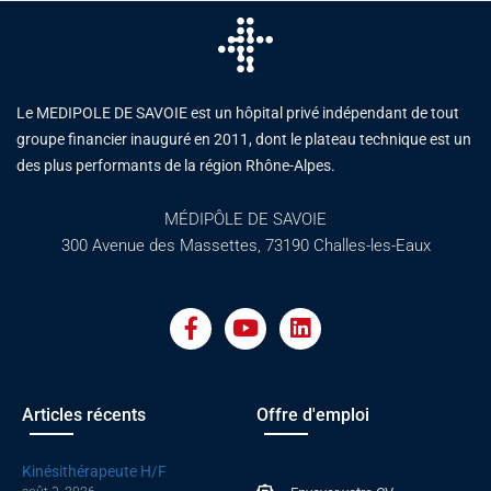
Le MEDIPOLE DE SAVOIE est un hôpital privé indépendant de tout
groupe financier inauguré en 2011, dont le plateau technique est un
des plus performants de la région Rhône-Alpes.
MÉDIPÔLE DE SAVOIE
300 Avenue des Massettes, 73190 Challes-les-Eaux
F
Y
L
a
o
i
c
u
n
e
t
k
b
u
e
o
b
d
Articles récents
Offre d'emploi
o
e
i
k
n
Kinésithérapeute H/F
-