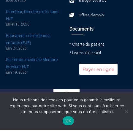
août 3, 2026
Envoyer votre CV
f
Directeur, Directrice des soins
Offres d'emploi
H/F
juillet 16, 2026
Documents
Educateur.rice de jeunes
enfants (EJE)
* Charte du patient
juin 24, 2026
* Livrets d'accueil
Secrétaire médicale Membre
inférieur H/F
Payer en ligne
juin 19, 2026
Nous utilisons des cookies pour vous garantir la meilleure
expérience sur notre site web. Si vous continuez à utiliser ce
site, nous supposerons que vous en êtes satisfait.
Conseil national de l'ordre des médecins
OK
© All rights reserved |
Mentions légales
|
Politique de confidentialité