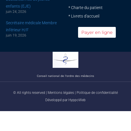
enfants (EJE)
* Charte du patient
juin 24, 2026
* Livrets d'accueil
Secrétaire médicale Membre
inférieur H/F
Payer en ligne
juin 19, 2026
Conseil national de l'ordre des médecins
© All rights reserved |
Mentions légales
|
Politique de confidentialité
Développé par
HyppoWeb