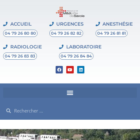
ACCUEIL
URGENCES
ANESTHÉSIE
04 79 26 80 80
04 79 26 82 82
04 79 26 81 81
RADIOLOGIE
LABORATOIRE
04 79 26 83 83
04 79 26 84 84
F
Y
L
a
o
i
c
u
n
e
t
k
b
u
e
o
b
d
o
e
i
k
n
Rechercher
Rechercher