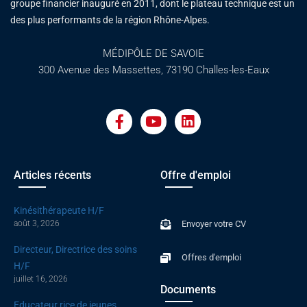
groupe financier inauguré en 2011, dont le plateau technique est un
des plus performants de la région Rhône-Alpes.
MÉDIPÔLE DE SAVOIE
300 Avenue des Massettes, 73190 Challes-les-Eaux
F
Y
L
a
o
i
c
u
n
e
t
k
b
u
e
o
b
d
Articles récents
Offre d'emploi
o
e
i
k
n
Kinésithérapeute H/F
-
août 3, 2026
Envoyer votre CV
f
Directeur, Directrice des soins
Offres d'emploi
H/F
juillet 16, 2026
Documents
Educateur.rice de jeunes