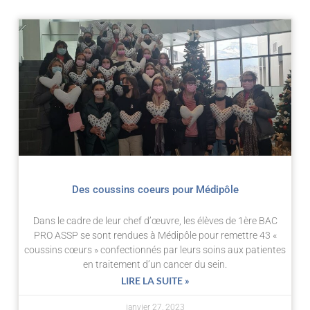
Page
Page
Des coussins coeurs pour Médipôle
Dans le cadre de leur chef d’œuvre, les élèves de 1ère BAC
PRO ASSP se sont rendues à Médipôle pour remettre 43 «
coussins cœurs » confectionnés par leurs soins aux patientes
en traitement d’un cancer du sein.
LIRE LA SUITE »
janvier 27, 2023