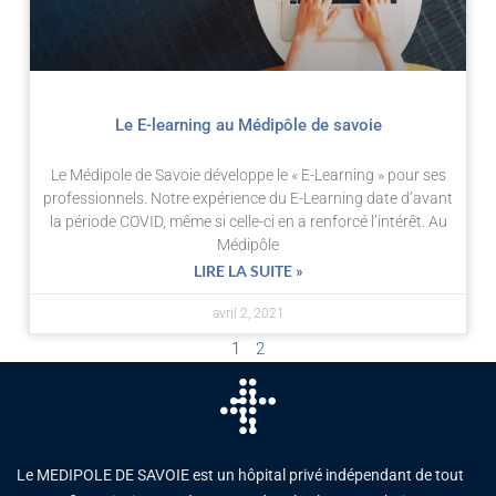
Le E-learning au Médipôle de savoie
Le Médipole de Savoie développe le « E-Learning » pour ses
professionnels. Notre expérience du E-Learning date d’avant
la période COVID, même si celle-ci en a renforcé l’intérêt. Au
Médipôle
LIRE LA SUITE »
avril 2, 2021
1
2
Le MEDIPOLE DE SAVOIE est un hôpital privé indépendant de tout