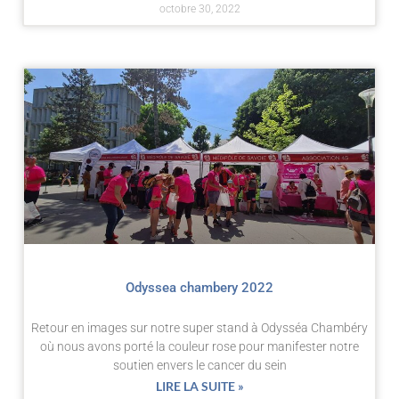
octobre 30, 2022
Odyssea chambery 2022
Retour en images sur notre super stand à Odysséa Chambéry
où nous avons porté la couleur rose pour manifester notre
soutien envers le cancer du sein
LIRE LA SUITE »