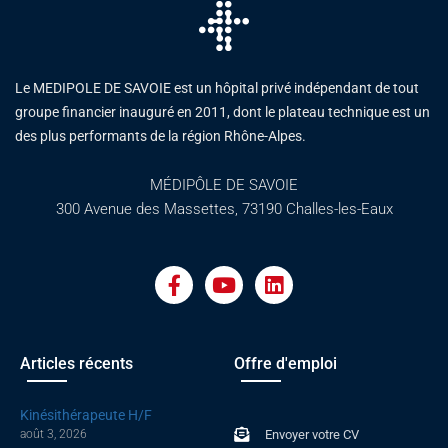
Le MEDIPOLE DE SAVOIE est un hôpital privé indépendant de tout
groupe financier inauguré en 2011, dont le plateau technique est un
des plus performants de la région Rhône-Alpes.
MÉDIPÔLE DE SAVOIE
300 Avenue des Massettes, 73190 Challes-les-Eaux
F
Y
L
a
o
i
c
u
n
e
t
k
b
u
e
o
b
d
Articles récents
Offre d'emploi
o
e
i
k
n
Kinésithérapeute H/F
-
août 3, 2026
Envoyer votre CV
f