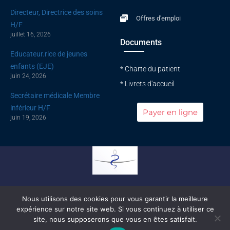
Directeur, Directrice des soins
Offres d'emploi
H/F
juillet 16, 2026
Documents
Educateur.rice de jeunes
enfants (EJE)
* Charte du patient
juin 24, 2026
* Livrets d'accueil
Secrétaire médicale Membre
inférieur H/F
Payer en ligne
juin 19, 2026
Conseil national de l'ordre des médecins
Nous utilisons des cookies pour vous garantir la meilleure
expérience sur notre site web. Si vous continuez à utiliser ce
© All rights reserved |
Mentions légales
|
Politique de confidentialité
site, nous supposerons que vous en êtes satisfait.