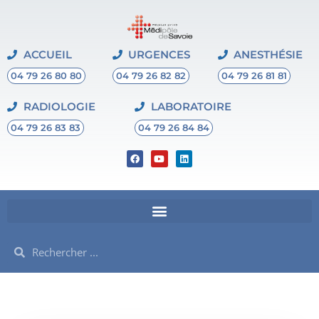
ACCUEIL
URGENCES
ANESTHÉSIE
04 79 26 80 80
04 79 26 82 82
04 79 26 81 81
RADIOLOGIE
LABORATOIRE
04 79 26 83 83
04 79 26 84 84
F
Y
L
a
o
i
c
u
n
e
t
k
b
u
e
o
b
d
o
e
i
k
n
Rechercher
Rechercher