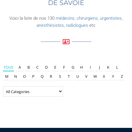
DE SAVOIE
Voici la liste de nos 130
médecins
,
chirurgiens
,
urgentistes
,
anesthésistes
,
radiologues
etc
TOUS
A
B
C
D
E
F
G
H
I
J
K
L
M
N
O
P
Q
R
S
T
U
V
W
X
Y
Z