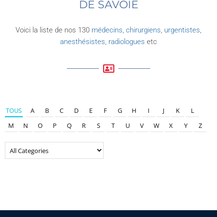
DE SAVOIE
Voici la liste de nos 130
médecins
,
chirurgiens
,
urgentistes
,
anesthésistes
,
radiologues
etc
TOUS
A
B
C
D
E
F
G
H
I
J
K
L
M
N
O
P
Q
R
S
T
U
V
W
X
Y
Z