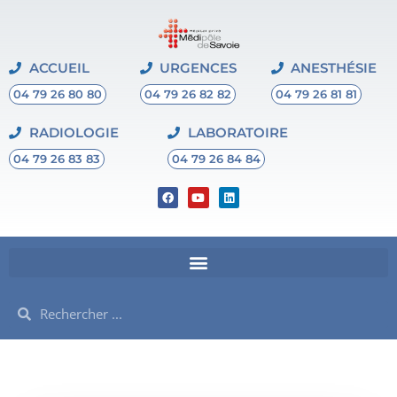
ACCUEIL
URGENCES
ANESTHÉSIE
04 79 26 80 80
04 79 26 82 82
04 79 26 81 81
RADIOLOGIE
LABORATOIRE
04 79 26 83 83
04 79 26 84 84
F
Y
L
a
o
i
c
u
n
e
t
k
b
u
e
o
b
d
o
e
i
k
n
Rechercher
Rechercher