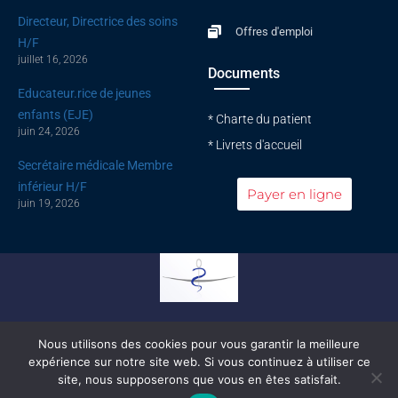
Directeur, Directrice des soins
Offres d'emploi
H/F
juillet 16, 2026
Documents
Educateur.rice de jeunes
enfants (EJE)
* Charte du patient
juin 24, 2026
* Livrets d'accueil
Secrétaire médicale Membre
inférieur H/F
Payer en ligne
juin 19, 2026
Conseil national de l'ordre des médecins
Nous utilisons des cookies pour vous garantir la meilleure
expérience sur notre site web. Si vous continuez à utiliser ce
© All rights reserved |
Mentions légales
|
Politique de confidentialité
site, nous supposerons que vous en êtes satisfait.