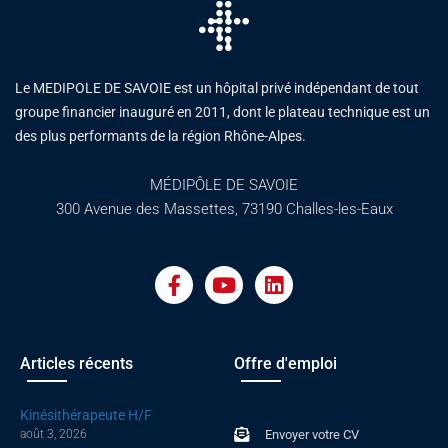
Le MEDIPOLE DE SAVOIE est un hôpital privé indépendant de tout
groupe financier inauguré en 2011, dont le plateau technique est un
des plus performants de la région Rhône-Alpes.
MÉDIPÔLE DE SAVOIE
300 Avenue des Massettes, 73190 Challes-les-Eaux
F
Y
L
a
o
i
c
u
n
e
t
k
b
u
e
o
b
d
Articles récents
Offre d'emploi
o
e
i
k
n
Kinésithérapeute H/F
-
août 3, 2026
Envoyer votre CV
f