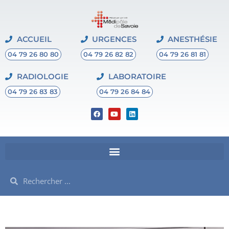
ACCUEIL
URGENCES
ANESTHÉSIE
04 79 26 80 80
04 79 26 82 82
04 79 26 81 81
RADIOLOGIE
LABORATOIRE
04 79 26 83 83
04 79 26 84 84
F
Y
L
a
o
i
c
u
n
e
t
k
b
u
e
o
b
d
o
e
i
k
n
Rechercher
Rechercher