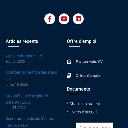
F
Y
L
a
o
i
c
u
n
e
t
k
b
u
e
o
b
d
Articles récents
Offre d'emploi
o
e
i
k
n
Kinésithérapeute H/F
-
août 3, 2026
Envoyer votre CV
f
Directeur, Directrice des soins
Offres d'emploi
H/F
juillet 16, 2026
Documents
Educateur.rice de jeunes
enfants (EJE)
* Charte du patient
juin 24, 2026
* Livrets d'accueil
Secrétaire médicale Membre
inférieur H/F
Payer en ligne