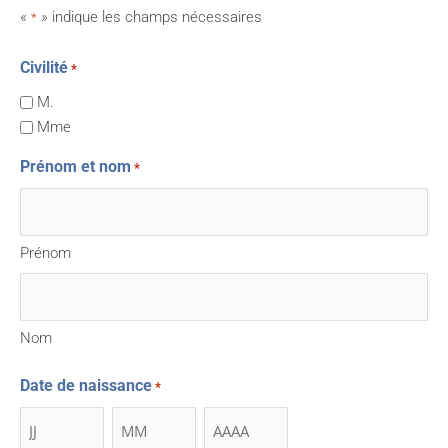
«
» indique les champs nécessaires
*
Civilité
*
Jour
Jour
Mois
Mois
Année
Année
M.
Mme
Prénom et nom
*
Prénom
Nom
Date de naissance
*