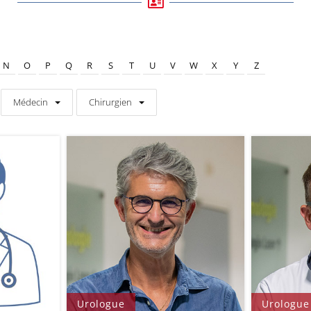
N
O
P
Q
R
S
T
U
V
W
X
Y
Z
Médecin
Chirurgien
Urologue
Urologue