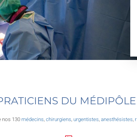
 PRATICIENS DU MÉDIPÔLE
de nos 130
médecins
,
chirurgiens
,
urgentistes
,
anesthésistes
,