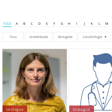
TOUS
A
B
C
D
E
F
G
H
I
J
K
L
M
Tous
Anesthésiste
Biologiste
Cancérologie
Urologue
Urologue