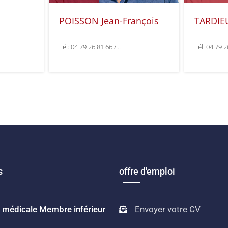
POISSON Jean-François
TARDIE
Tél: 04 79 26 81 66 /…
Tél: 04 79 
s
offre d'emploi
e médicale Membre inférieur
Envoyer votre CV