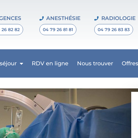
GENCES
ANESTHÉSIE
RADIOLOGIE
 26 82 82
04 79 26 81 81
04 79 26 83 83
 séjour
RDV en ligne
Nous trouver
Offre