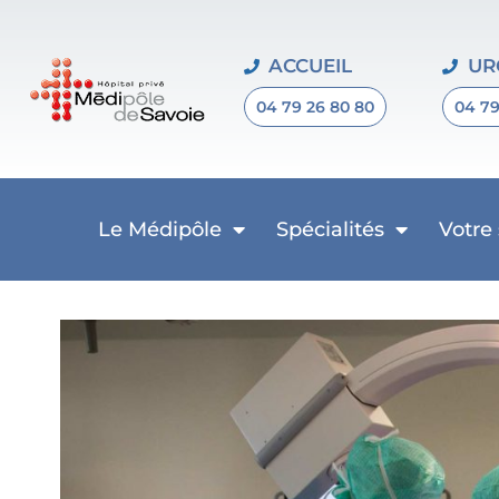
ACCUEIL
UR
04 79 26 80 80
04 79
Le Médipôle
Spécialités
Votre