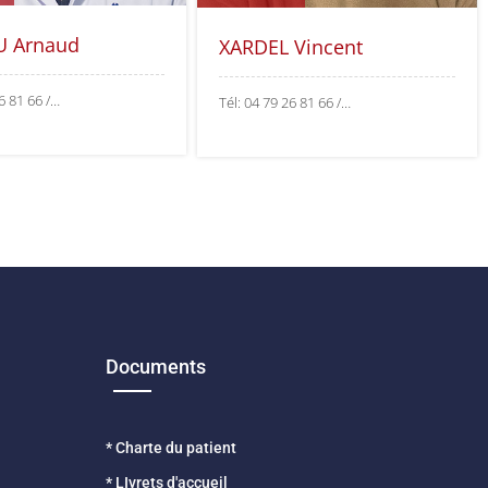
U Arnaud
XARDEL Vincent
26 81 66 /…
Tél: 04 79 26 81 66 /…
Documents
* Charte du patient
* LIvrets d'accueil