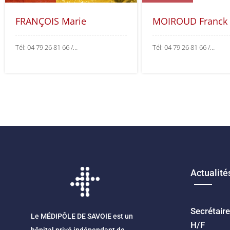
FRANÇOIS Marie
MOIROUD Franck
Tél: 04 79 26 81 66 /…
Tél: 04 79 26 81 66 /…
Actualité
Secrétair
Le MÉDIPÔLE DE SAVOIE est un
H/F
hôpital privé indépendant de