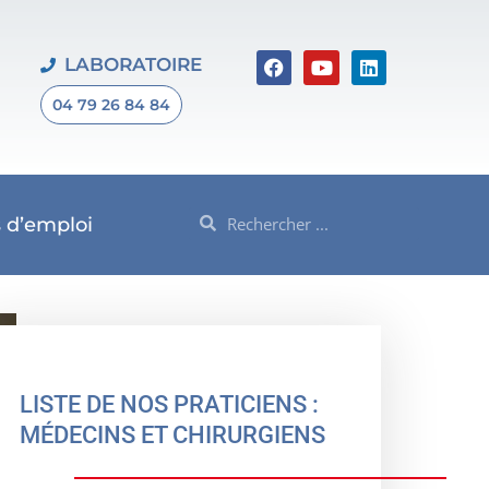
F
Y
L
LABORATOIRE
a
o
i
c
u
n
04 79 26 84 84
e
t
k
b
u
e
o
b
d
o
e
i
k
n
Rechercher
Rechercher
s d’emploi
LISTE DE NOS PRATICIENS :
MÉDECINS ET CHIRURGIENS