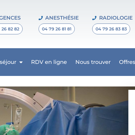
GENCES
ANESTHÉSIE
RADIOLOGIE
 26 82 82
04 79 26 81 81
04 79 26 83 83
 séjour
RDV en ligne
Nous trouver
Offre