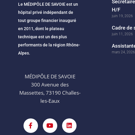
Secrétair
Le MÉDIPÔLE DE SAVOIE est un
H/F
hôpital privé indépendant de
juin 19, 2026
tout groupe financier inauguré
Cadre de 
en 2011, dont le plateau
juin 11, 2026
technique est un des plus
performants de la région Rhône-
Assistante
mars 24, 2026
Alpes.
MÉDIPÔLE DE SAVOIE
300 Avenue des
Massettes, 73190 Challes-
les-Eaux
F
Y
L
a
o
i
c
u
n
e
t
k