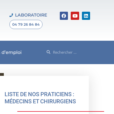
F
Y
L
LABORATOIRE
a
o
i
c
u
n
04 79 26 84 84
e
t
k
b
u
e
o
b
d
o
e
i
k
n
Rechercher
Rechercher
s d’emploi
LISTE DE NOS PRATICIENS :
MÉDECINS ET CHIRURGIENS