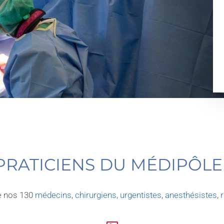
 PRATICIENS DU MÉDIPÔLE
de nos 130
médecins
,
chirurgiens
,
urgentistes
,
anesthésistes
,