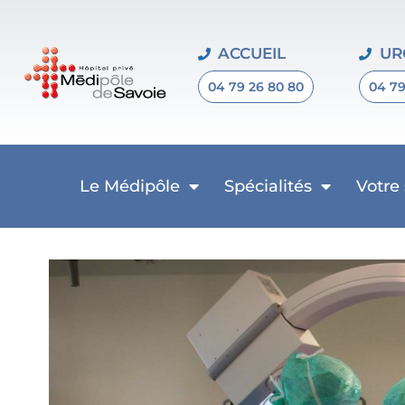
ACCUEIL
UR
04 79 26 80 80
04 79
Le Médipôle
Spécialités
Votre