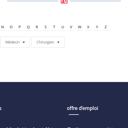
N
O
P
Q
R
S
T
U
V
W
X
Y
Z
Médecin
Chirurgien
s
offre d'emploi