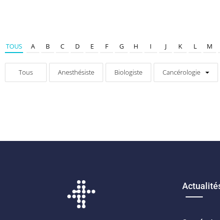
TOUS
A
B
C
D
E
F
G
H
I
J
K
L
M
Tous
Anesthésiste
Biologiste
Cancérologie
Actualité