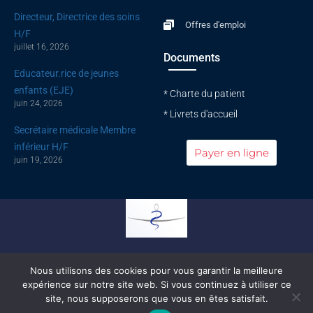
Directeur, Directrice des soins
Offres d'emploi
H/F
juillet 16, 2026
Documents
Educateur.rice de jeunes
enfants (EJE)
* Charte du patient
juin 24, 2026
* Livrets d'accueil
Secrétaire médicale Membre
inférieur H/F
Payer en ligne
juin 19, 2026
Conseil national de l'ordre des médecins
Nous utilisons des cookies pour vous garantir la meilleure
expérience sur notre site web. Si vous continuez à utiliser ce
© All rights reserved |
Mentions légales
|
Politique de confidentialité
site, nous supposerons que vous en êtes satisfait.