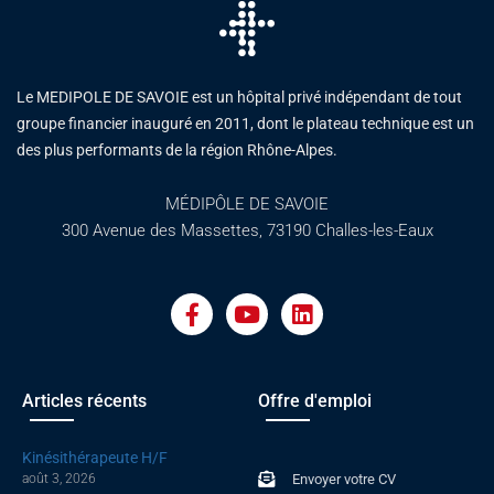
Le MEDIPOLE DE SAVOIE est un hôpital privé indépendant de tout
groupe financier inauguré en 2011, dont le plateau technique est un
des plus performants de la région Rhône-Alpes.
MÉDIPÔLE DE SAVOIE
300 Avenue des Massettes, 73190 Challes-les-Eaux
F
Y
L
a
o
i
c
u
n
e
t
k
b
u
e
o
b
d
Articles récents
Offre d'emploi
o
e
i
k
n
Kinésithérapeute H/F
-
août 3, 2026
Envoyer votre CV
f