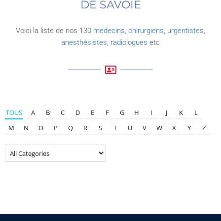
DE SAVOIE
Voici la liste de nos 130
médecins
,
chirurgiens
,
urgentistes
,
anesthésistes
,
radiologues
etc
TOUS
A
B
C
D
E
F
G
H
I
J
K
L
M
N
O
P
Q
R
S
T
U
V
W
X
Y
Z