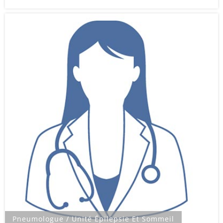
Pneumologue / Unité Épilepsie Et Sommeil