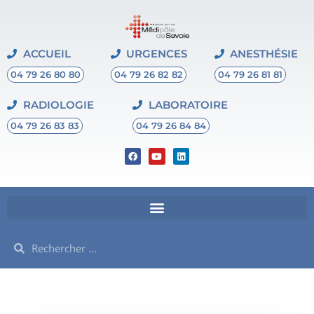
ACCUEIL
URGENCES
ANESTHÉSIE
04 79 26 80 80
04 79 26 82 82
04 79 26 81 81
RADIOLOGIE
LABORATOIRE
04 79 26 83 83
04 79 26 84 84
F
Y
L
a
o
i
c
u
n
e
t
k
b
u
e
o
b
d
o
e
i
k
n
Rechercher
Rechercher