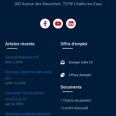
300 Avenue des Massettes, 73190 Challes-les-Eaux
F
Y
L
a
o
i
c
u
n
e
t
k
b
u
e
o
b
d
Articles récents
Offre d'emploi
o
e
i
k
n
Kinésithérapeute H/F
-
août 3, 2026
Envoyer votre CV
f
Directeur, Directrice des soins
Offres d'emploi
H/F
juillet 16, 2026
Documents
Educateur.rice de jeunes
enfants (EJE)
* Charte du patient
juin 24, 2026
* Livrets d'accueil
Secrétaire médicale Membre