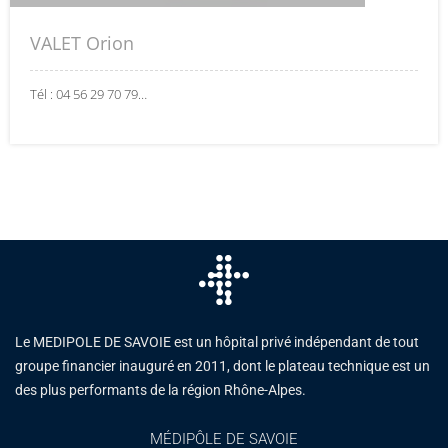
VALET Orion
Tél : 04 56 29 70 79…
Le MEDIPOLE DE SAVOIE est un hôpital privé indépendant de tout
groupe financier inauguré en 2011, dont le plateau technique est un
des plus performants de la région Rhône-Alpes.
MÉDIPÔLE DE SAVOIE