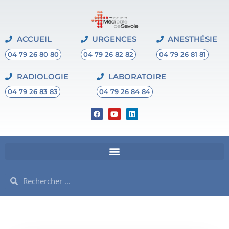
ACCUEIL
URGENCES
ANESTHÉSIE
04 79 26 80 80
04 79 26 82 82
04 79 26 81 81
RADIOLOGIE
LABORATOIRE
04 79 26 83 83
04 79 26 84 84
F
Y
L
a
o
i
c
u
n
e
t
k
b
u
e
o
b
d
o
e
i
k
n
Rechercher
Rechercher