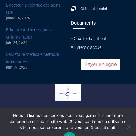
Directeur, Directrice des soins
Offres d'emploi
H/F
juillet 16, 2026
Documents
Educateur.rice de jeunes
enfants (EJE)
* Charte du patient
juin 24, 2026
* Livrets d'accueil
Secrétaire médicale Membre
inférieur H/F
Payer en ligne
juin 19, 2026
Conseil national de l'ordre des médecins
Nous utilisons des cookies pour vous garantir la meilleure
expérience sur notre site web. Si vous continuez à utiliser ce
© All rights reserved |
Mentions légales
|
Politique de confidentialité
site, nous supposerons que vous en êtes satisfait.
Développé par
HyppoWeb