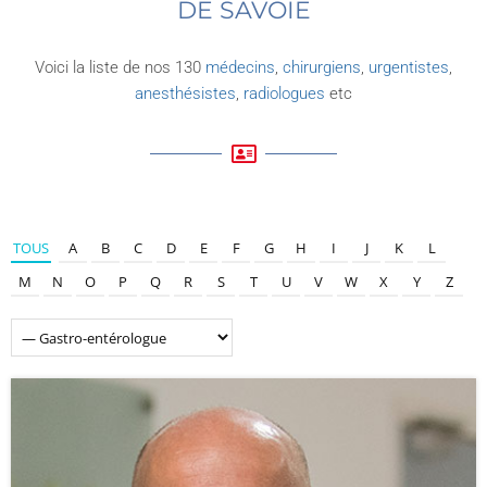
DE SAVOIE
Voici la liste de nos 130
médecins
,
chirurgiens
,
urgentistes
,
anesthésistes
,
radiologues
etc
TOUS
A
B
C
D
E
F
G
H
I
J
K
L
M
N
O
P
Q
R
S
T
U
V
W
X
Y
Z