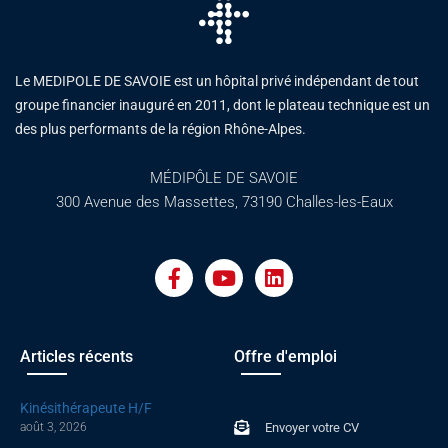
Le MEDIPOLE DE SAVOIE est un hôpital privé indépendant de tout
groupe financier inauguré en 2011, dont le plateau technique est un
des plus performants de la région Rhône-Alpes.
MÉDIPÔLE DE SAVOIE
300 Avenue des Massettes, 73190 Challes-les-Eaux
F
Y
L
a
o
i
c
u
n
e
t
k
b
u
e
o
b
d
Articles récents
Offre d'emploi
o
e
i
k
n
Kinésithérapeute H/F
-
août 3, 2026
Envoyer votre CV
f