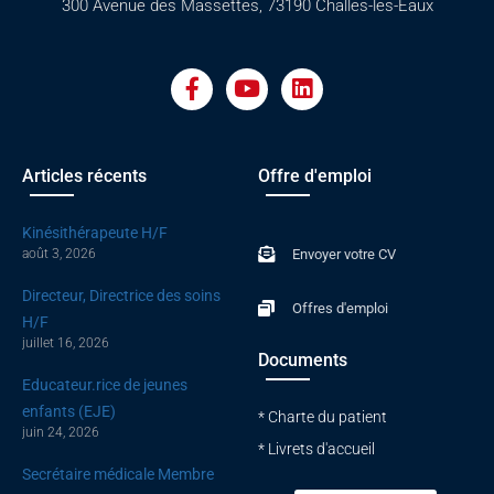
300 Avenue des Massettes, 73190 Challes-les-Eaux
F
Y
L
a
o
i
c
u
n
e
t
k
b
u
e
o
b
d
Articles récents
Offre d'emploi
o
e
i
k
n
Kinésithérapeute H/F
-
août 3, 2026
Envoyer votre CV
f
Directeur, Directrice des soins
Offres d'emploi
H/F
juillet 16, 2026
Documents
Educateur.rice de jeunes
enfants (EJE)
* Charte du patient
juin 24, 2026
* Livrets d'accueil
Secrétaire médicale Membre