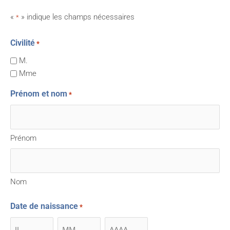
«
» indique les champs nécessaires
*
Civilité
*
Jour
Jour
Mois
Mois
Année
Année
M.
Mme
Prénom et nom
*
Prénom
Nom
Date de naissance
*