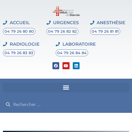
ACCUEIL
URGENCES
ANESTHÉSIE
04 79 26 80 80
04 79 26 82 82
04 79 26 81 81
RADIOLOGIE
LABORATOIRE
04 79 26 83 83
04 79 26 84 84
F
Y
L
a
o
i
c
u
n
e
t
k
b
u
e
o
b
d
o
e
i
k
n
Rechercher
Rechercher